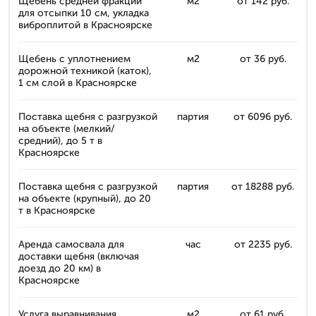
Щебень средней фракции
м2
от 142 руб.
для отсыпки 10 см, укладка
виброплитой в Красноярске
Щебень с уплотнением
м2
от 36 руб.
дорожной техникой (каток),
1 см слой в Красноярске
Поставка щебня с разгрузкой
партия
от 6096 руб.
на объекте (мелкий/
средний), до 5 т в
Красноярске
Поставка щебня с разгрузкой
партия
от 18288 руб.
на объекте (крупный), до 20
т в Красноярске
Аренда самосвала для
час
от 2235 руб.
доставки щебня (включая
доезд до 20 км) в
Красноярске
Услуга выравнивания
м2
от 61 руб.