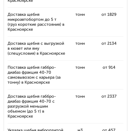
Красноярске
Доставка щебня
тонн
от 1829
микроавтобортом до 5 т
(груз короткие расстояния) в
Красноярске
Доставка щебня с выгрузкой
тонн
от 2134
в кювет или яму
(спецусловия) в Красноярске
Поставка щебня габбро-
тонн
от 914
диабаз фракция 40-70
самовывозом с карьера (за
тонну) в Красноярске
Доставка щебня габбро-
тонн
от 2337
диабаз фракция 40-70 с
разгрузкой меньшим
объемом (до 5 т) в
Красноярске
Укладка щебня виброплитой
м3
от 457