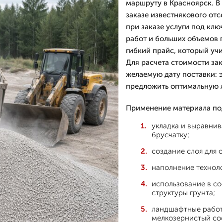
маршруту в Красноярск. В
заказе известнякового от
при заказе услуги под клю
работ и больших объемов
гибкий прайс, который учи
Для расчета стоимости зак
желаемую дату поставки: 
предложить оптимальную л
Применение материала по
укладка и выравнив
брусчатку;
создание слоя для 
наполнение техноло
использование в со
структуры грунта;
ландшафтные работ
мелкозернистый со