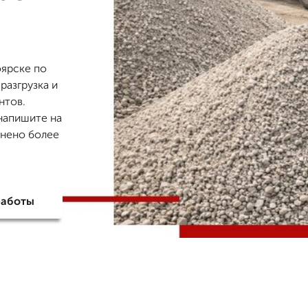
оярске по
разгрузка и
нтов.
напишите на
лнено более
работы