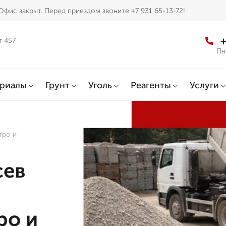
Офис закрыт. Перед приездом звоните +7 931 65-13-72!
+
т 457
Пн
ериалы
Грунт
Уголь
Реагенты
Услуги
тро и
сев
ро и