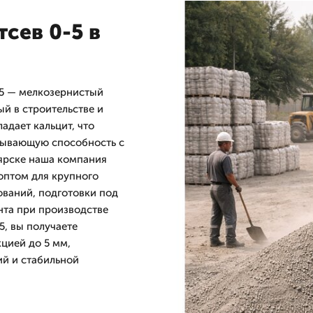
сев 0-5 в
-5 — мелкозернистый
й в строительстве и
адает кальцит, что
зывающую способность с
ярске наша компания
оптом для крупного
ований, подготовки под
нта при производстве
5, вы получаете
цией до 5 мм,
й и стабильной