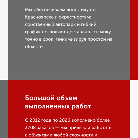
Мы обеспечиваем логистику по
Красноярске и окрестностям:
собственный автопарк и гибкий
график позволяют доставлять отсыпку
точно в срок, минимизируя простои на
объекте.
Большой объем
выполненных работ
С 2012 года по 2026 вополнено более
3708 заказов — мы привыкли работать
с объектами любой сложности и