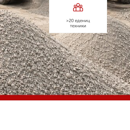
>20 едениц
техники