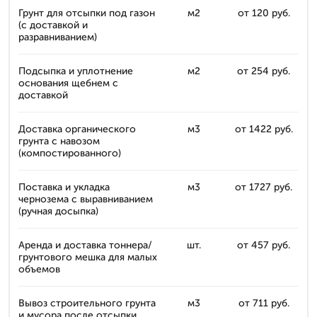
Грунт для отсыпки под газон
м2
от 120 руб.
(с доставкой и
разравниванием)
Подсыпка и уплотнение
м2
от 254 руб.
основания щебнем с
доставкой
Доставка органического
м3
от 1422 руб.
грунта с навозом
(компостированного)
Поставка и укладка
м3
от 1727 руб.
чернозема с выравниванием
(ручная досыпка)
Аренда и доставка тоннера/
шт.
от 457 руб.
грунтового мешка для малых
объемов
Вывоз строительного грунта
м3
от 711 руб.
и мусора после отсыпки