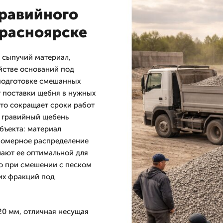
равийного
Красноярске
 сыпучий материал,
йстве оснований под
 подготовке смешанных
т поставки щебня в нужных
то сокращает сроки работ
ь гравийный щебень
бъекта: материал
номерное распределение
лают ее оптимальной для
о при смешении с песком
их фракций под
20 мм, отличная несущая