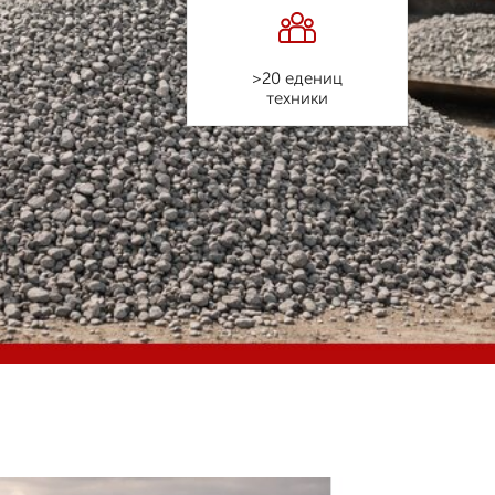
>20 едениц
техники