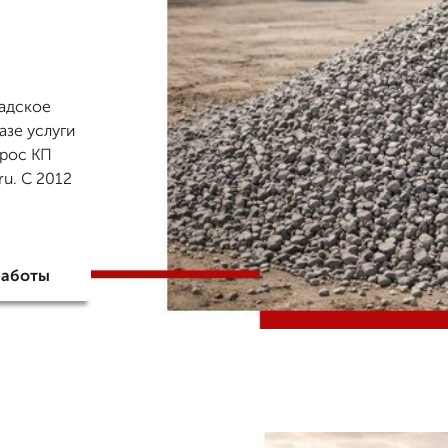
ладское
азе услуги
прос КП
u. С 2012
работы